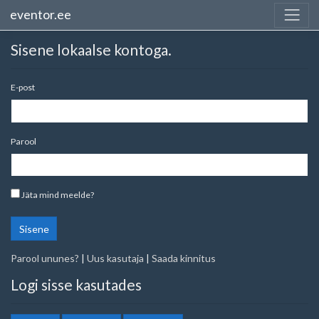
eventor.ee
Sisene lokaalse kontoga.
E-post
Parool
Jäta mind meelde?
Sisene
Parool ununes?
|
Uus kasutaja
|
Saada kinnitus
Logi sisse kasutades