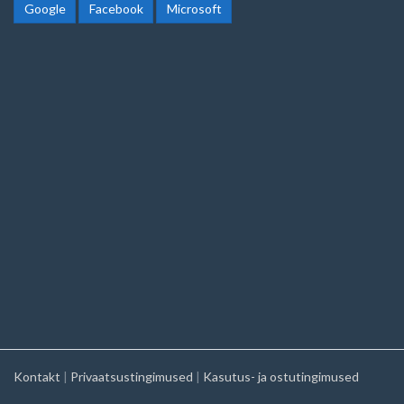
Google
Facebook
Microsoft
Kontakt
|
Privaatsustingimused
|
Kasutus- ja ostutingimused