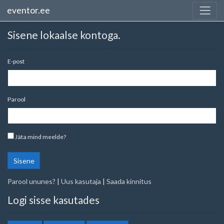
eventor.ee
Sisene lokaalse kontoga.
E-post
Parool
Jäta mind meelde?
Sisene
Parool ununes?
|
Uus kasutaja
|
Saada kinnitus
Logi sisse kasutades