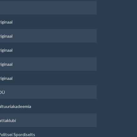
iginaal
iginaal
iginaal
iginaal
iginaal
 OÜ
kultuuriakadeemia
attaklubi
olitsei Spordiselts