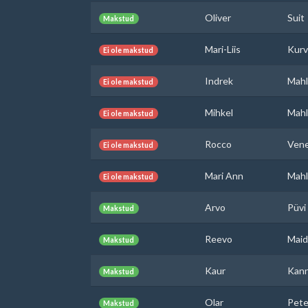
Oliver
Suit
Makstud
Mari-Liis
Kurv
Ei ole makstud
Indrek
Mahl
Ei ole makstud
Mihkel
Mahl
Ei ole makstud
Rocco
Ven
Ei ole makstud
Mari Ann
Mahl
Ei ole makstud
Arvo
Püvi
Makstud
Reevo
Maid
Makstud
Kaur
Kann
Makstud
Olar
Pete
Makstud