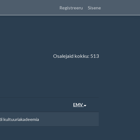
Registreeru
Sisene
Osalejaid kokku: 513
EMV
di kultuuriakadeemia