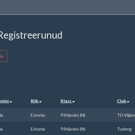
 Registreerunud
da
enimi
Riik
Klass
Club
la
Estonia
Põhijooks (N)
TÜ Viljan
la
Estonia
Põhijooks (N)
Tudeng