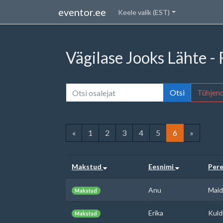
eventor.ee
Keele valik (EST)
Vägilase Jooks Lähte -
Otsi
Tühjen
«
1
2
3
4
5
6
»
Makstud
Eesnimi
Per
Anu
Maid
Makstud
Erika
Kuld
Makstud