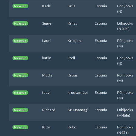
Kadri
Kriis
Estonia
Põhijooks
Makstud
(N)
Signe
Kriisa
Estonia
Lühijooks
Makstud
(N-lühi)
Lauri
Kristjan
Estonia
Põhijooks
Makstud
(M)
kätlin
kroll
Estonia
Põhijooks
Makstud
(N)
Madis
Kruus
Estonia
Põhijooks
Makstud
(M)
taavi
kruusamägi
Estonia
Põhijooks
Makstud
(M)
Richard
Kruusamägi
Estonia
Lühijooks
Makstud
(M-lühi)
Kitty
Kubo
Estonia
Põhijooks
Makstud
(N45+)