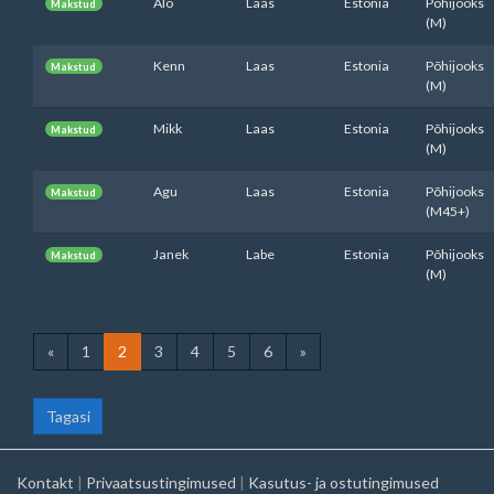
Alo
Laas
Estonia
Põhijooks
Makstud
(M)
Kenn
Laas
Estonia
Põhijooks
Makstud
(M)
Mikk
Laas
Estonia
Põhijooks
Makstud
(M)
Agu
Laas
Estonia
Põhijooks
Makstud
(M45+)
Janek
Labe
Estonia
Põhijooks
Makstud
(M)
«
1
2
3
4
5
6
»
Tagasi
Kontakt
|
Privaatsustingimused
|
Kasutus- ja ostutingimused