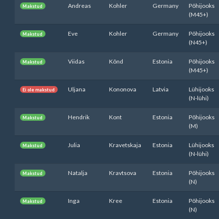
Andreas
Kohler
Germany
Põhijooks
Makstud
(M45+)
Eve
Kohler
Germany
Põhijooks
Makstud
(N45+)
Viidas
Kõnd
Estonia
Põhijooks
Makstud
(M45+)
Uljana
Kononova
Latvia
Lühijooks
Ei ole makstud
(N-lühi)
Hendrik
Kont
Estonia
Põhijooks
Makstud
(M)
Julia
Kravetskaja
Estonia
Lühijooks
Makstud
(N-lühi)
Natalja
Kravtsova
Estonia
Põhijooks
Makstud
(N)
Inga
Kree
Estonia
Põhijooks
Makstud
(N)