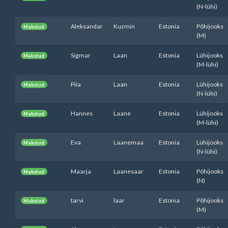
(N-lühi)
Aleksandar
Kuzmin
Estonia
Põhijooks
Makstud
(M)
Sigmar
Laan
Estonia
Lühijooks
Makstud
(M-lühi)
Piia
Laan
Estonia
Lühijooks
Makstud
(N-lühi)
Hannes
Laane
Estonia
Lühijooks
Makstud
(M-lühi)
Eva
Laanemaa
Estonia
Lühijooks
Makstud
(N-lühi)
Maarja
Laanesaar
Estonia
Põhijooks
Makstud
(N)
tarvi
laar
Estonia
Põhijooks
Makstud
(M)