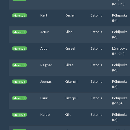
(M-lühi)
Kert
Kesler
Estonia
Põhijooks
Makstud
(M)
Artur
Kiisel
Estonia
Põhijooks
Makstud
(M)
Aigar
Kiissel
Estonia
Lühijooks
Makstud
(M-lühi)
Ragnar
Kikas
Estonia
Põhijooks
Makstud
(M)
Joonas
Kikerpill
Estonia
Põhijooks
Makstud
(M)
Lauri
Kikerpill
Estonia
Põhijooks
Makstud
(M45+)
Kaido
Kilk
Estonia
Põhijooks
Makstud
(M)