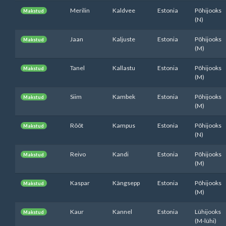
Merilin
Kaldvee
Estonia
Põhijooks
Makstud
(N)
Jaan
Kaljuste
Estonia
Põhijooks
Makstud
(M)
Tanel
Kallastu
Estonia
Põhijooks
Makstud
(M)
Siim
Kambek
Estonia
Põhijooks
Makstud
(M)
Rõõt
Kampus
Estonia
Põhijooks
Makstud
(N)
Reivo
Kandi
Estonia
Põhijooks
Makstud
(M)
Kaspar
Kängsepp
Estonia
Põhijooks
Makstud
(M)
Kaur
Kannel
Estonia
Lühijooks
Makstud
(M-lühi)