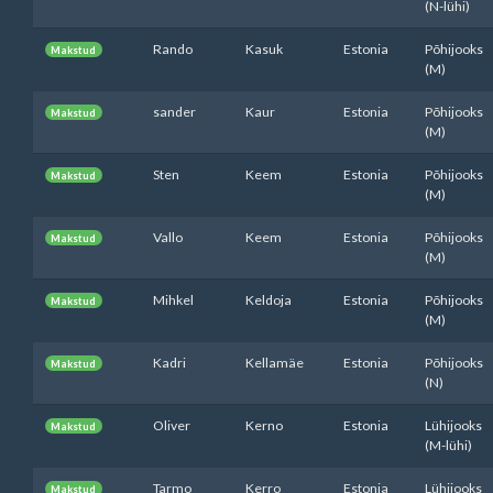
(N-lühi)
Rando
Kasuk
Estonia
Põhijooks
Makstud
(M)
sander
Kaur
Estonia
Põhijooks
Makstud
(M)
Sten
Keem
Estonia
Põhijooks
Makstud
(M)
Vallo
Keem
Estonia
Põhijooks
Makstud
(M)
Mihkel
Keldoja
Estonia
Põhijooks
Makstud
(M)
Kadri
Kellamäe
Estonia
Põhijooks
Makstud
(N)
Oliver
Kerno
Estonia
Lühijooks
Makstud
(M-lühi)
Tarmo
Kerro
Estonia
Lühijooks
Makstud