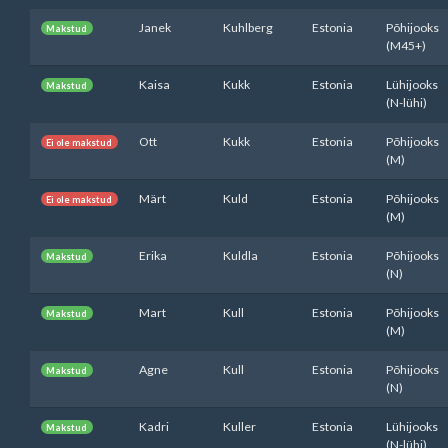
Janek
Kuhlberg
Estonia
Põhijooks
Makstud
(M45+)
Kaisa
Kukk
Estonia
Lühijooks
Makstud
(N-lühi)
Ott
Kukk
Estonia
Põhijooks
Ei ole makstud
(M)
Märt
Kuld
Estonia
Põhijooks
Ei ole makstud
(M)
Erika
Kuldla
Estonia
Põhijooks
Makstud
(N)
Mart
Kull
Estonia
Põhijooks
Makstud
(M)
Agne
Kull
Estonia
Põhijooks
Makstud
(N)
Kadri
Kuller
Estonia
Lühijooks
Makstud
(N-lühi)