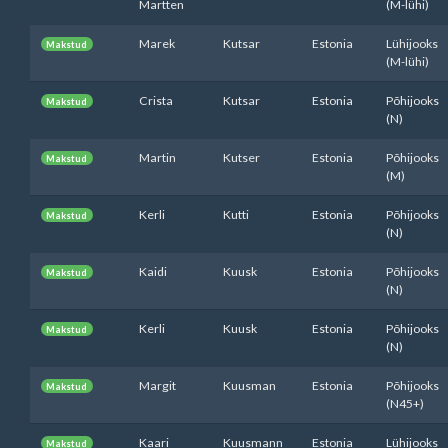
Martten
(M-lühi)
Marek
Kutsar
Estonia
Lühijooks
Makstud
(M-lühi)
Crista
Kutsar
Estonia
Põhijooks
Makstud
(N)
Martin
Kutser
Estonia
Põhijooks
Makstud
(M)
Kerli
Kutti
Estonia
Põhijooks
Makstud
(N)
Kaidi
Kuusk
Estonia
Põhijooks
Makstud
(N)
Kerli
Kuusk
Estonia
Põhijooks
Makstud
(N)
Margit
Kuusman
Estonia
Põhijooks
Makstud
(N45+)
Kaari
Kuusmann
Estonia
Lühijooks
Makstud