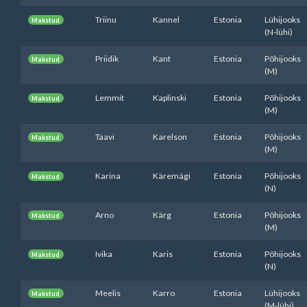
Triinu
Kannel
Estonia
Lühijooks
Makstud
(N-lühi)
Priidik
Kant
Estonia
Põhijooks
Makstud
(M)
Lemmit
Kaplinski
Estonia
Põhijooks
Makstud
(M)
Taavi
Karelson
Estonia
Põhijooks
Makstud
(M)
Karina
Käremägi
Estonia
Põhijooks
Makstud
(N)
Arno
Kärg
Estonia
Põhijooks
Makstud
(M)
Ivika
Karis
Estonia
Põhijooks
Makstud
(N)
Meelis
Karro
Estonia
Lühijooks
Makstud
(M-lühi)