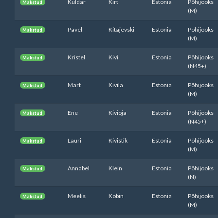
Kuldar
Kirt
Estonia
Põhijooks
Makstud
(M)
Pavel
Kitajevski
Estonia
Põhijooks
Makstud
(M)
Kristel
Kivi
Estonia
Põhijooks
Makstud
(N45+)
Mart
Kivila
Estonia
Põhijooks
Makstud
(M)
Ene
Kivioja
Estonia
Põhijooks
Makstud
(N45+)
Lauri
Kivistik
Estonia
Põhijooks
Makstud
(M)
Annabel
Klein
Estonia
Põhijooks
Makstud
(N)
Meelis
Kobin
Estonia
Põhijooks
Makstud
(M)