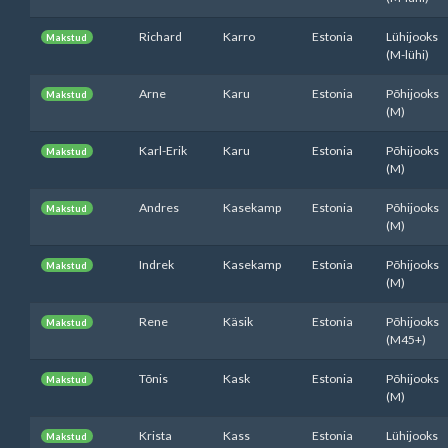
Richard
Karro
Estonia
Lühijooks
Makstud
(M-lühi)
Arne
Karu
Estonia
Põhijooks
Makstud
(M)
Karl-Erik
Karu
Estonia
Põhijooks
Makstud
(M)
Andres
Kasekamp
Estonia
Põhijooks
Makstud
(M)
Indrek
Kasekamp
Estonia
Põhijooks
Makstud
(M)
Rene
Käsik
Estonia
Põhijooks
Makstud
(M45+)
Tõnis
Kask
Estonia
Põhijooks
Makstud
(M)
Krista
Kass
Estonia
Lühijooks
Makstud