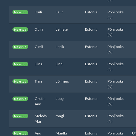
(N)
Kaili
Laur
Estonia
Põhijooks
Makstud
(N)
Dairi
Lehiste
Estonia
Põhijooks
Makstud
(N)
Gerli
Lepik
Estonia
Põhijooks
Makstud
(N)
Liina
Lind
Estonia
Põhijooks
Makstud
(N)
Triin
Lõhmus
Estonia
Põhijooks
Makstud
(N)
Greth-
Loog
Estonia
Põhijooks
Makstud
Ann
(N)
Melody-
mägi
Estonia
Põhijooks
Makstud
Mai
(N)
Anu
Maidla
Estonia
Põhijooks
TÜ 
Makstud