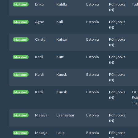
Erika
Kuldla
Estonia
Põhijooks
Tud
Makstud
(N)
Agne
Kull
Estonia
Põhijooks
Makstud
(N)
Crista
Kutsar
Estonia
Põhijooks
Makstud
(N)
Kerli
Kutti
Estonia
Põhijooks
Makstud
(N)
Kaidi
Kuusk
Estonia
Põhijooks
Makstud
(N)
Kerli
Kuusk
Estonia
Põhijooks
OC
Makstud
(N)
Est
Tra
Maarja
Laanesaar
Estonia
Põhijooks
Makstud
(N)
Maarja
Lauk
Estonia
Põhijooks
Makstud