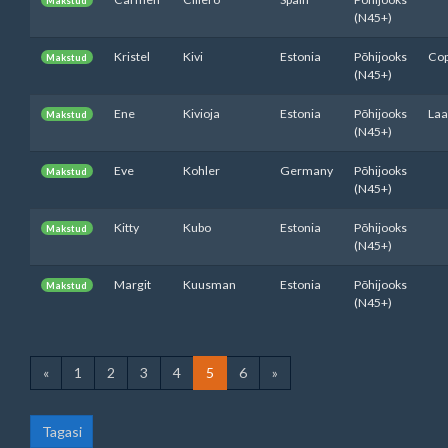
Makstud
(N45+)
Kristel
Kivi
Estonia
Põhijooks
Cop
Makstud
(N45+)
Ene
Kivioja
Estonia
Põhijooks
Laa
Makstud
(N45+)
Eve
Kohler
Germany
Põhijooks
Makstud
(N45+)
Kitty
Kubo
Estonia
Põhijooks
Makstud
(N45+)
Margit
Kuusman
Estonia
Põhijooks
Makstud
(N45+)
«
1
2
3
4
5
6
»
Tagasi