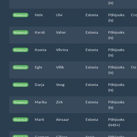
(N)
Nele
Ulvi
Estonia
Põhijooks
Cro
Makstud
(N)
Kersti
Vaher
Estonia
Põhijooks
Makstud
(N)
Ksenia
Vihrina
Estonia
Põhijooks
Makstud
(N)
Egle
Villik
Estonia
Põhijooks
Oü 
Makstud
(N)
Darja
Voog
Estonia
Põhijooks
Makstud
(N)
Marika
Zirk
Estonia
Põhijooks
Makstud
(N)
Marit
Ainsaar
Estonia
Põhijooks
Makstud
(N45+)
Carmen
Cillero
Spain
Põhijooks