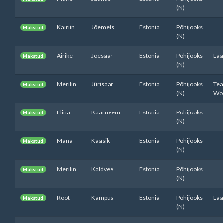
(N)
Kairiin
Jõemets
Estonia
Põhijooks
Makstud
(N)
Airike
Jõesaar
Estonia
Põhijooks
Laa
Makstud
(N)
Merilin
Jürisaar
Estonia
Põhijooks
Tea
Makstud
(N)
Wor
Elina
Kaarneem
Estonia
Põhijooks
Makstud
(N)
Mana
Kaasik
Estonia
Põhijooks
Makstud
(N)
Merilin
Kaldvee
Estonia
Põhijooks
Makstud
(N)
Rõõt
Kampus
Estonia
Põhijooks
Laa
Makstud
(N)