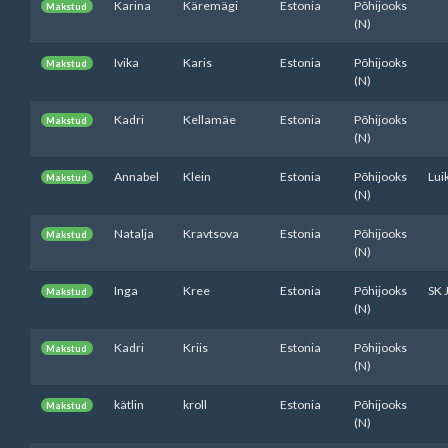
Karina
Käremägi
Estonia
Põhijooks
Makstud
(N)
Ivika
Karis
Estonia
Põhijooks
Makstud
(N)
Kadri
Kellamäe
Estonia
Põhijooks
Makstud
(N)
Annabel
Klein
Estonia
Põhijooks
Lui
Makstud
(N)
Natalja
Kravtsova
Estonia
Põhijooks
Makstud
(N)
Inga
Kree
Estonia
Põhijooks
SK 
Makstud
(N)
Kadri
Kriis
Estonia
Põhijooks
Makstud
(N)
kätlin
kroll
Estonia
Põhijooks
Makstud
(N)