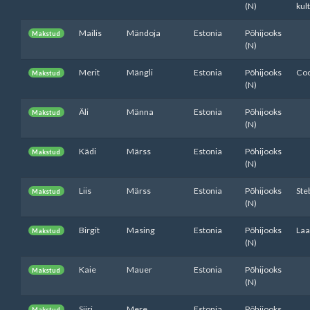
(N)
kul
Mailis
Mändoja
Estonia
Põhijooks
Makstud
(N)
Merit
Mängli
Estonia
Põhijooks
Coo
Makstud
(N)
Äli
Männa
Estonia
Põhijooks
Makstud
(N)
Kädi
Märss
Estonia
Põhijooks
Makstud
(N)
Liis
Märss
Estonia
Põhijooks
Ste
Makstud
(N)
Birgit
Masing
Estonia
Põhijooks
Laa
Makstud
(N)
Kaie
Mauer
Estonia
Põhijooks
Makstud
(N)
Siiri
Mere
Estonia
Põhijooks
Makstud