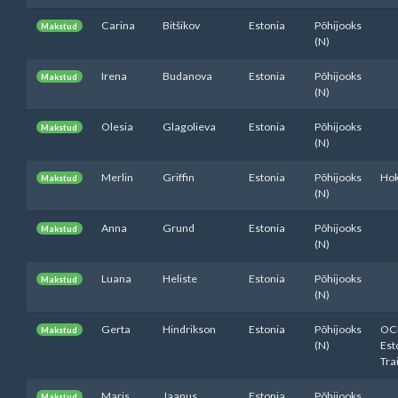
Carina
Bitšikov
Estonia
Põhijooks
Makstud
(N)
Irena
Budanova
Estonia
Põhijooks
Makstud
(N)
Olesia
Glagolieva
Estonia
Põhijooks
Makstud
(N)
Merlin
Griffin
Estonia
Põhijooks
Hok
Makstud
(N)
Anna
Grund
Estonia
Põhijooks
Makstud
(N)
Luana
Heliste
Estonia
Põhijooks
Makstud
(N)
Gerta
Hindrikson
Estonia
Põhijooks
OC
Makstud
(N)
Est
Tra
Maris
Jaanus
Estonia
Põhijooks
Makstud