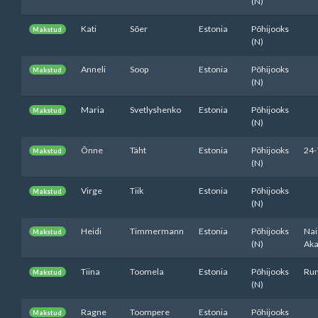
(N)
Kati
Sõer
Estonia
Põhijooks
Makstud
(N)
Anneli
Soop
Estonia
Põhijooks
Makstud
(N)
Maria
Svetlyshenko
Estonia
Põhijooks
Makstud
(N)
Õnne
Täht
Estonia
Põhijooks
24-
Makstud
(N)
Virge
Tiik
Estonia
Põhijooks
Makstud
(N)
Heidi
Timmermann
Estonia
Põhijooks
Nai
Makstud
(N)
Ak
Tiina
Toomela
Estonia
Põhijooks
Ru
Makstud
(N)
Ragne
Toompere
Estonia
Põhijooks
Makstud