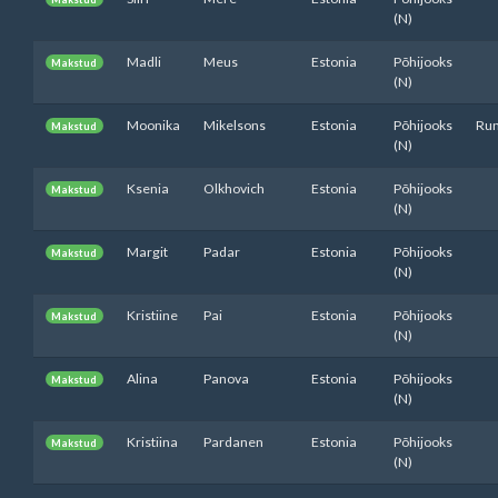
(N)
Madli
Meus
Estonia
Põhijooks
Makstud
(N)
Moonika
Mikelsons
Estonia
Põhijooks
Ru
Makstud
(N)
Ksenia
Olkhovich
Estonia
Põhijooks
Makstud
(N)
Margit
Padar
Estonia
Põhijooks
Makstud
(N)
Kristiine
Pai
Estonia
Põhijooks
Makstud
(N)
Alina
Panova
Estonia
Põhijooks
Makstud
(N)
Kristiina
Pardanen
Estonia
Põhijooks
Makstud
(N)