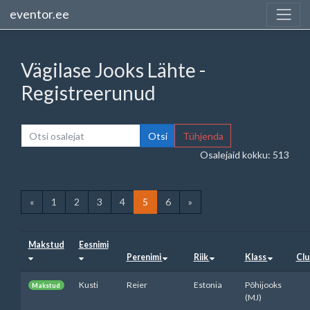
eventor.ee
Vägilase Jooks Lähte -
Registreerunud
Otsi
Tühjenda
Osalejaid kokku: 513
«
1
2
3
4
5
6
»
Makstud
Eesnimi
Perenimi
Riik
Klass
Cl
Kusti
Reier
Estonia
Põhijooks
Makstud
(MJ)