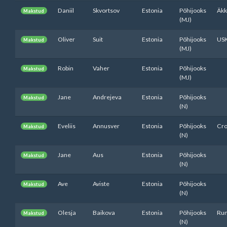
Daniil
Skvortsov
Estonia
Põhijooks
Äkk
Makstud
(MJ)
Oliver
Suit
Estonia
Põhijooks
US
Makstud
(MJ)
Robin
Vaher
Estonia
Põhijooks
Makstud
(MJ)
Jane
Andrejeva
Estonia
Põhijooks
Makstud
(N)
Eveliis
Annusver
Estonia
Põhijooks
Cro
Makstud
(N)
Jane
Aus
Estonia
Põhijooks
Makstud
(N)
Ave
Aviste
Estonia
Põhijooks
Makstud
(N)
Olesja
Baikova
Estonia
Põhijooks
Ru
Makstud
(N)