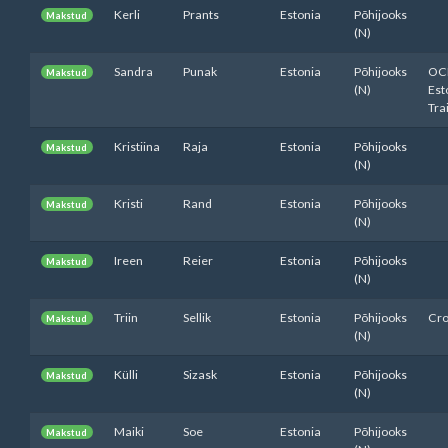
Kerli
Prants
Estonia
Põhijooks
Makstud
(N)
Sandra
Punak
Estonia
Põhijooks
OC
Makstud
(N)
Est
Tra
Kristiina
Raja
Estonia
Põhijooks
Makstud
(N)
Kristi
Rand
Estonia
Põhijooks
Makstud
(N)
Ireen
Reier
Estonia
Põhijooks
Makstud
(N)
Triin
Sellik
Estonia
Põhijooks
Cro
Makstud
(N)
Külli
Sizask
Estonia
Põhijooks
Makstud
(N)
Maiki
Soe
Estonia
Põhijooks
Makstud