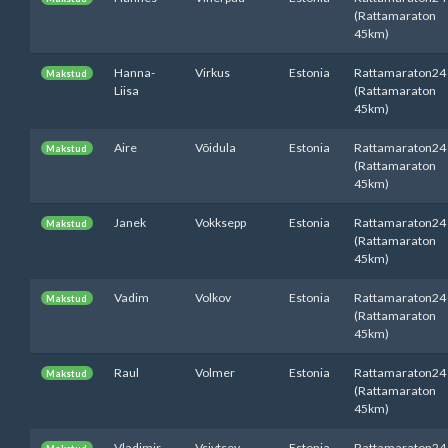
(Rattamaraton
45km)
Hanna-
Virkus
Estonia
Rattamaraton24
Makstud
Liisa
(Rattamaraton
45km)
Aire
Võidula
Estonia
Rattamaraton24
Makstud
(Rattamaraton
45km)
Janek
Vokksepp
Estonia
Rattamaraton24
Makstud
(Rattamaraton
45km)
Vadim
Volkov
Estonia
Rattamaraton24
Makstud
(Rattamaraton
45km)
Raul
Volmer
Estonia
Rattamaraton24
Makstud
(Rattamaraton
45km)
Vladimir
Vsivtsev
Estonia
Rattamaraton24