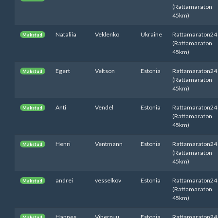
(Rattamaraton
45km)
Nataliia
Veklenko
Ukraine
Rattamaraton24
Makstud
(Rattamaraton
45km)
Egert
Veltson
Estonia
Rattamaraton24
Makstud
(Rattamaraton
45km)
Anti
Vendel
Estonia
Rattamaraton24
Makstud
(Rattamaraton
45km)
Henri
Ventmann
Estonia
Rattamaraton24
Makstud
(Rattamaraton
45km)
andrei
vesselkov
Estonia
Rattamaraton24
Makstud
(Rattamaraton
45km)
Hannes
Viherpuu
Estonia
Rattamaraton24
Makstud