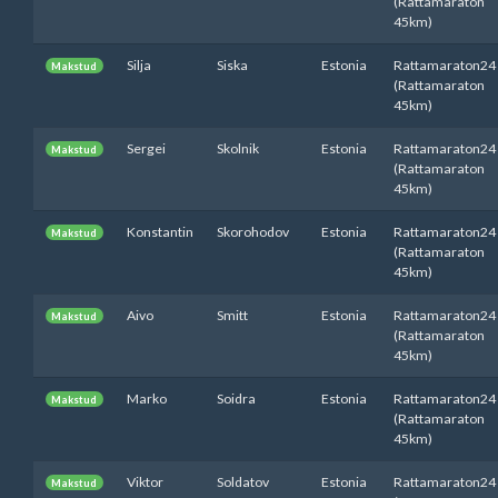
(Rattamaraton
45km)
Silja
Siska
Estonia
Rattamaraton24
Makstud
(Rattamaraton
45km)
Sergei
Skolnik
Estonia
Rattamaraton24
Makstud
(Rattamaraton
45km)
Konstantin
Skorohodov
Estonia
Rattamaraton24
Makstud
(Rattamaraton
45km)
Aivo
Smitt
Estonia
Rattamaraton24
Makstud
(Rattamaraton
45km)
Marko
Soidra
Estonia
Rattamaraton24
Makstud
(Rattamaraton
45km)
Viktor
Soldatov
Estonia
Rattamaraton24
Makstud