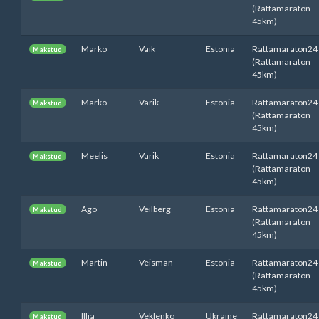
(Rattamaraton
45km)
Marko
Vaik
Estonia
Rattamaraton24
Makstud
(Rattamaraton
45km)
Marko
Varik
Estonia
Rattamaraton24
Makstud
(Rattamaraton
45km)
Meelis
Varik
Estonia
Rattamaraton24
Makstud
(Rattamaraton
45km)
Ago
Veilberg
Estonia
Rattamaraton24
Makstud
(Rattamaraton
45km)
Martin
Veisman
Estonia
Rattamaraton24
Makstud
(Rattamaraton
45km)
Illia
Veklenko
Ukraine
Rattamaraton24
Makstud