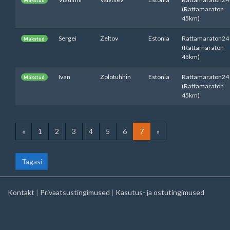
Makstud
(Rattamaraton
45km)
Sergei
Zeltov
Estonia
Rattamaraton24
Makstud
(Rattamaraton
45km)
Ivan
Zolotuhhin
Estonia
Rattamaraton24
Makstud
(Rattamaraton
45km)
«
1
2
3
4
5
6
7
»
Tagasi
Kontakt
|
Privaatsustingimused
|
Kasutus- ja ostutingimused