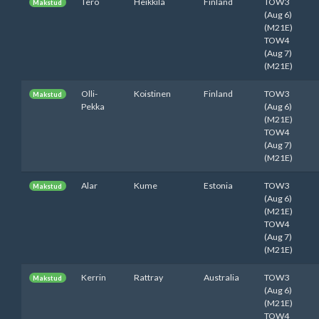
Tero
Heikkilä
Finland
TOW3
Makstud
(Aug 6)
(M21E)
TOW4
(Aug 7)
(M21E)
Olli-
Koistinen
Finland
TOW3
Makstud
Pekka
(Aug 6)
(M21E)
TOW4
(Aug 7)
(M21E)
Alar
Kume
Estonia
TOW3
Makstud
(Aug 6)
(M21E)
TOW4
(Aug 7)
(M21E)
Kerrin
Rattray
Australia
TOW3
Makstud
(Aug 6)
(M21E)
TOW4