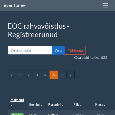
eventor.ee
EOC rahvavõistlus -
Registreerunud
Otsi
Tühjenda
Osalejaid kokku: 522
«
1
2
3
4
5
6
»
Makstud
Eesnimi
Perenimi
Riik
Klass
Matti
Betlem
Estonia
TOW2