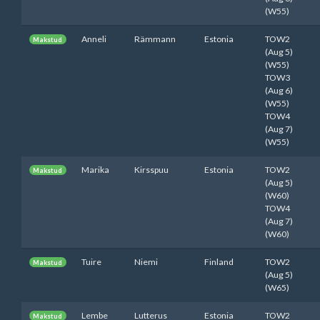
(W55)
Anneli
Rämmann
Estonia
TOW2
Makstud
(Aug 5)
(W55)
TOW3
(Aug 6)
(W55)
TOW4
(Aug 7)
(W55)
Marika
Kirsspuu
Estonia
TOW2
Makstud
(Aug 5)
(W60)
TOW4
(Aug 7)
(W60)
Tuire
Niemi
Finland
TOW2
Makstud
(Aug 5)
(W65)
Lembe
Lutterus
Estonia
TOW2
Makstud