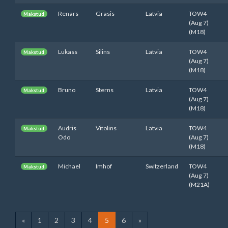
Renars
Grasis
Latvia
TOW4
Makstud
(Aug 7)
(M18)
Lukass
Silins
Latvia
TOW4
Makstud
(Aug 7)
(M18)
Bruno
Sterns
Latvia
TOW4
Makstud
(Aug 7)
(M18)
Audris
Vitolins
Latvia
TOW4
Makstud
Odo
(Aug 7)
(M18)
Michael
Imhof
Switzerland
TOW4
Makstud
(Aug 7)
(M21A)
«
1
2
3
4
5
6
»