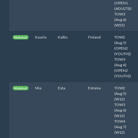
(OPEN1
(ADULTS))
TOW3
(Aug 6)
(W55)
Kaarlo
Kallio
Finland
TOW2
Makstud
(Aug 5)
(OPEN2
(YOUTH))
TOW3
(Aug 6)
(OPEN2
(YOUTH))
Mia
Esta
Estonia
TOW2
Makstud
(Aug 5)
(W12)
TOW3
(Aug 6)
(W12)
TOW4
(Aug 7)
(W12)