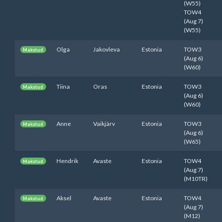
(W55)
TOW4
(Aug 7)
(W55)
Olga
Jakovleva
Estonia
TOW3
Makstud
(Aug 6)
(W60)
Tiina
Oras
Estonia
TOW3
Makstud
(Aug 6)
(W60)
Anne
Vaikjärv
Estonia
TOW3
Makstud
(Aug 6)
(W65)
Hendrik
Avaste
Estonia
TOW4
Makstud
(Aug 7)
(M10TR)
Aksel
Avaste
Estonia
TOW4
Makstud
(Aug 7)
(M12)