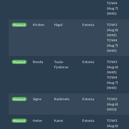
TOW4
(Aug 7)
(W45)
Kirsten
Nigul
Estonia
TOW3
Makstud
(Aug 6)
(W45)
TOW4
(Aug 7)
(W45)
Reeda
Tuula-
Estonia
TOW3
Makstud
Fjodorov
(Aug 6)
(W45)
TOW4
(Aug 7)
(W45)
Signe
Raidmets
Estonia
TOW3
Makstud
(Aug 6)
(W50)
Helve
Kansi
Estonia
TOW3
Makstud
(Aug 6)