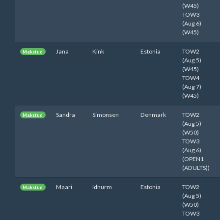
(W45)
TOW3
(Aug 6)
(W45)
Jana
Kink
Estonia
TOW2
Makstud
(Aug 5)
(W45)
TOW4
(Aug 7)
(W45)
Sandra
Simonsen
Denmark
TOW2
Makstud
(Aug 5)
(W50)
TOW3
(Aug 6)
(OPEN1
(ADULTS))
Maari
Idnurm
Estonia
TOW2
Makstud
(Aug 5)
(W50)
TOW3