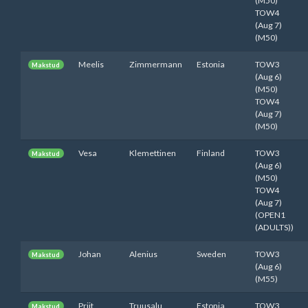
(M50)
TOW4
(Aug 7)
(M50)
Meelis
Zimmermann
Estonia
TOW3
Makstud
(Aug 6)
(M50)
TOW4
(Aug 7)
(M50)
Vesa
Klemettinen
Finland
TOW3
Makstud
(Aug 6)
(M50)
TOW4
(Aug 7)
(OPEN1
(ADULTS))
Johan
Alenius
Sweden
TOW3
Makstud
(Aug 6)
(M55)
Priit
Truusalu
Estonia
TOW3
Makstud