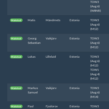
TOW3
(Aug 6)
(W8NR)
Matis
Mändmets
Estonia
TOW3
Makstud
(Aug 6)
(M12)
Georg
Vaikjärv
Estonia
TOW3
Makstud
Sebastian
(Aug 6)
(M12)
Lukas
Lillelaid
Estonia
TOW3
Makstud
(Aug 6)
(M12)
TOW1
(Aug 4)
(M12)
Markus
Vaikjärv
Estonia
TOW3
Makstud
Samuel
(Aug 6)
(M14)
Paul
Fjodorov
Estonia
TOW3
Makstud