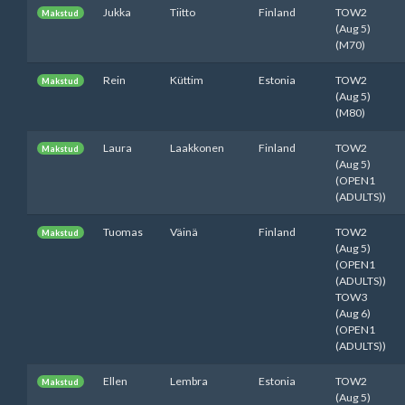
Jukka
Tiitto
Finland
TOW2
Makstud
(Aug 5)
(M70)
Rein
Küttim
Estonia
TOW2
Makstud
(Aug 5)
(M80)
Laura
Laakkonen
Finland
TOW2
Makstud
(Aug 5)
(OPEN1
(ADULTS))
Tuomas
Väinä
Finland
TOW2
Makstud
(Aug 5)
(OPEN1
(ADULTS))
TOW3
(Aug 6)
(OPEN1
(ADULTS))
Ellen
Lembra
Estonia
TOW2
Makstud
(Aug 5)