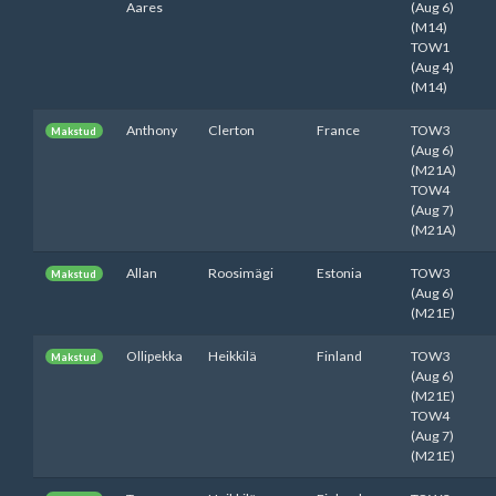
Aares
(Aug 6)
(M14)
TOW1
(Aug 4)
(M14)
Anthony
Clerton
France
TOW3
Makstud
(Aug 6)
(M21A)
TOW4
(Aug 7)
(M21A)
Allan
Roosimägi
Estonia
TOW3
Makstud
(Aug 6)
(M21E)
Ollipekka
Heikkilä
Finland
TOW3
Makstud
(Aug 6)
(M21E)
TOW4
(Aug 7)
(M21E)