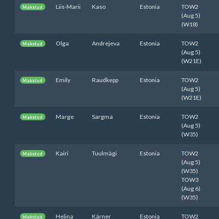
Liis-Marii
Kaso
Estonia
TOW2
Makstud
(Aug 5)
(W18)
Olga
Andrejeva
Estonia
TOW2
Makstud
(Aug 5)
(W21E)
Emily
Raudkepp
Estonia
TOW2
Makstud
(Aug 5)
(W21E)
Marge
Sargma
Estonia
TOW2
Makstud
(Aug 5)
(W35)
Kairi
Tuulmägi
Estonia
TOW2
Makstud
(Aug 5)
(W35)
TOW3
(Aug 6)
(W35)
Helina
Kärner
Estonia
TOW2
Makstud