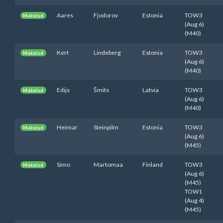
Aares
Fjodorov
Estonia
TOW3
Makstud
(Aug 6)
(M40)
Kert
Lindeberg
Estonia
TOW3
Makstud
(Aug 6)
(M40)
Edijs
Šmits
Latvia
TOW3
Makstud
(Aug 6)
(M40)
Heimar
Steinpilm
Estonia
TOW3
Makstud
(Aug 6)
(M45)
Simo
Martomaa
Finland
TOW3
Makstud
(Aug 6)
(M45)
TOW1
(Aug 4)
(M45)