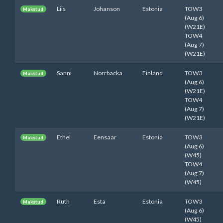
Liis
Johanson
Estonia
TOW3
Makstud
(Aug 6)
(W21E)
TOW4
(Aug 7)
(W21E)
Sanni
Norrbacka
Finland
TOW3
Makstud
(Aug 6)
(W21E)
TOW4
(Aug 7)
(W21E)
Ethel
Eensaar
Estonia
TOW3
Makstud
(Aug 6)
(W45)
TOW4
(Aug 7)
(W45)
Ruth
Esta
Estonia
TOW3
Makstud
(Aug 6)
(W45)