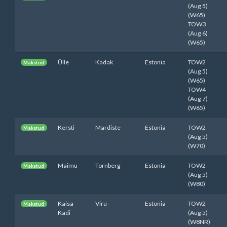
(Aug 5)
(W65)
TOW3
(Aug 6)
(W65)
Ülle
Kadak
Estonia
TOW2
Makstud
(Aug 5)
(W65)
TOW4
(Aug 7)
(W65)
Kersti
Mardiste
Estonia
TOW2
Makstud
(Aug 5)
(W70)
Maimu
Tornberg
Estonia
TOW2
Makstud
(Aug 5)
(W80)
Kaisa
Viru
Estonia
TOW2
Makstud
Kadi
(Aug 5)
(W8NR)