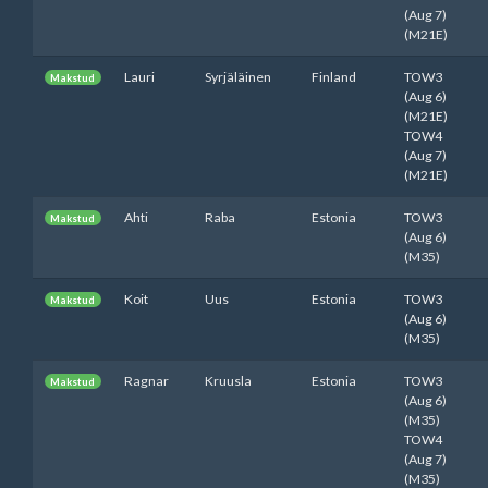
(Aug 7)
(M21E)
Lauri
Syrjäläinen
Finland
TOW3
Makstud
(Aug 6)
(M21E)
TOW4
(Aug 7)
(M21E)
Ahti
Raba
Estonia
TOW3
Makstud
(Aug 6)
(M35)
Koit
Uus
Estonia
TOW3
Makstud
(Aug 6)
(M35)
Ragnar
Kruusla
Estonia
TOW3
Makstud
(Aug 6)
(M35)
TOW4
(Aug 7)
(M35)