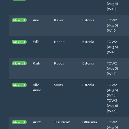
(Aug 5)
(W40)
Anu
Käver
Estonia
TOW2
Makstud
(Aug 5)
(W40)
Edit
Kannel
Estonia
TOW2
Makstud
(Aug 5)
(W45)
Raili
Rooba
Estonia
TOW2
Makstud
(Aug 5)
(W45)
Viivi-
Soots
Estonia
TOW2
Makstud
Anne
(Aug 5)
(W45)
TOW3
(Aug 6)
(W45)
Aistė
Traubienė
Lithuania
TOW2
Makstud
(Aug 5)