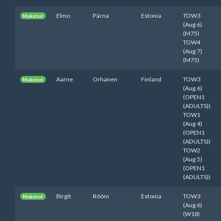
Elmo
Pärna
Estonia
TOW3
Makstud
(Aug 6)
(M75)
TOW4
(Aug 7)
(M75)
Aarne
Orhanen
Finland
TOW3
Makstud
(Aug 6)
(OPEN1
(ADULTS))
TOW1
(Aug 4)
(OPEN1
(ADULTS))
TOW2
(Aug 5)
(OPEN1
(ADULTS))
Birgit
Rõõm
Estonia
TOW3
Makstud
(Aug 6)
(W18)