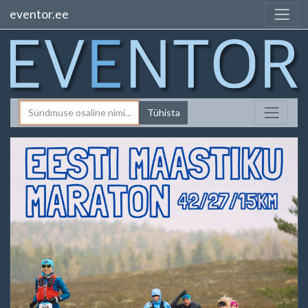
eventor.ee
Tühista