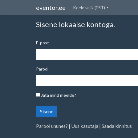
eventor.ee
Keele valik (EST)
Sisene lokaalse kontoga.
E-post
Parool
Jäta mind meelde?
Sisene
Parool ununes?
|
Uus kasutaja
|
Saada kinnitus