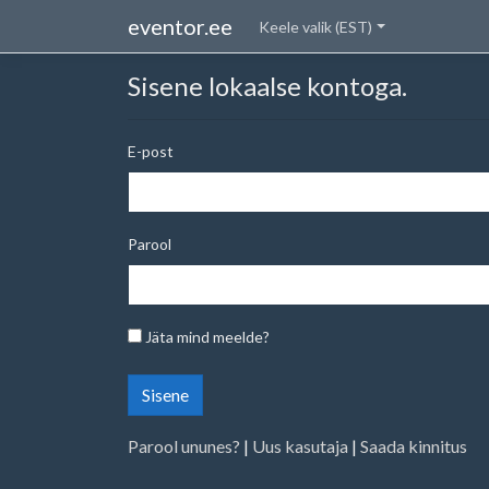
eventor.ee
Keele valik (EST)
Sisene lokaalse kontoga.
E-post
Parool
Jäta mind meelde?
Sisene
Parool ununes?
|
Uus kasutaja
|
Saada kinnitus