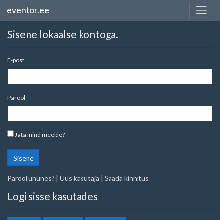
eventor.ee
Sisene lokaalse kontoga.
E-post
Parool
Jäta mind meelde?
Sisene
Parool ununes?
|
Uus kasutaja
|
Saada kinnitus
Logi sisse kasutades