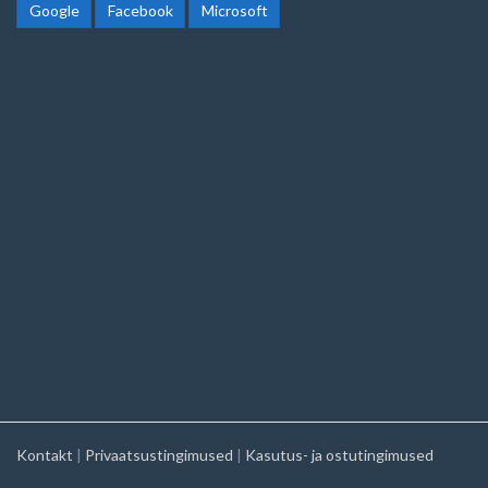
Google
Facebook
Microsoft
Kontakt
|
Privaatsustingimused
|
Kasutus- ja ostutingimused