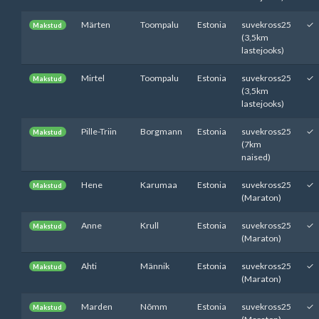
Märten
Toompalu
Estonia
suvekross25
✓
Makstud
(3,5km
lastejooks)
Mirtel
Toompalu
Estonia
suvekross25
✓
Makstud
(3,5km
lastejooks)
Pille-Triin
Borgmann
Estonia
suvekross25
✓
Makstud
(7km
naised)
Hene
Karumaa
Estonia
suvekross25
✓
Makstud
(Maraton)
Anne
Krull
Estonia
suvekross25
✓
Makstud
(Maraton)
Ahti
Männik
Estonia
suvekross25
✓
Makstud
(Maraton)
Marden
Nõmm
Estonia
suvekross25
✓
Makstud