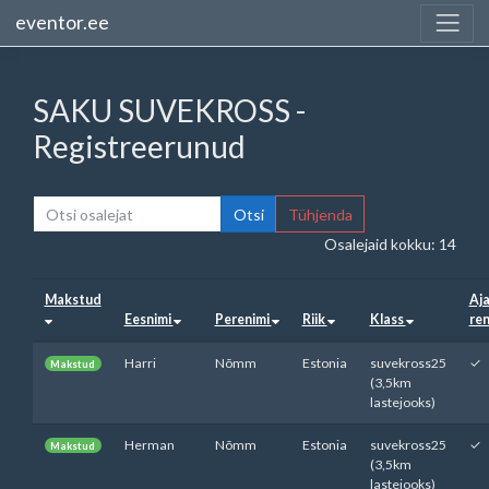
eventor.ee
SAKU SUVEKROSS -
Registreerunud
Otsi
Tühjenda
Osalejaid kokku: 14
Makstud
Aja
Eesnimi
Perenimi
Riik
Klass
re
Harri
Nõmm
Estonia
suvekross25
✓
Makstud
(3,5km
lastejooks)
Herman
Nõmm
Estonia
suvekross25
✓
Makstud
(3,5km
lastejooks)