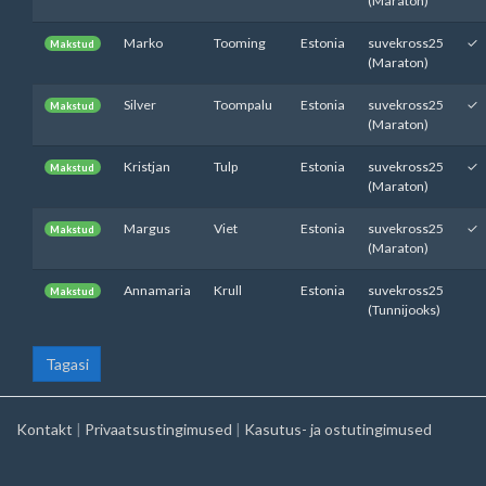
(Maraton)
Marko
Tooming
Estonia
suvekross25
✓
Makstud
(Maraton)
Silver
Toompalu
Estonia
suvekross25
✓
Makstud
(Maraton)
Kristjan
Tulp
Estonia
suvekross25
✓
Makstud
(Maraton)
Margus
Viet
Estonia
suvekross25
✓
Makstud
(Maraton)
Annamaria
Krull
Estonia
suvekross25
Makstud
(Tunnijooks)
Tagasi
Kontakt
|
Privaatsustingimused
|
Kasutus- ja ostutingimused