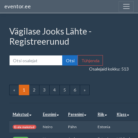
eventor.ee
Vägilase Jooks Lähte -
Registreerunud
Otsi
Tühjenda
Osalejaid kokku: 513
«
1
2
3
4
5
6
»
Makstud
Eesnimi
Perenimi
Riik
Klass
Neiro
Pähn
Estonia
Ei ole makstud