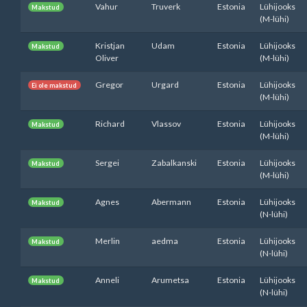
Vahur
Truverk
Estonia
Lühijooks
Makstud
(M-lühi)
Kristjan
Udam
Estonia
Lühijooks
Makstud
Oliver
(M-lühi)
Gregor
Urgard
Estonia
Lühijooks
Ei ole makstud
(M-lühi)
Richard
Vlassov
Estonia
Lühijooks
Makstud
(M-lühi)
Sergei
Zabalkanski
Estonia
Lühijooks
Makstud
(M-lühi)
Agnes
Abermann
Estonia
Lühijooks
Makstud
(N-lühi)
Merlin
aedma
Estonia
Lühijooks
Makstud
(N-lühi)
Anneli
Arumetsa
Estonia
Lühijooks
Makstud
(N-lühi)