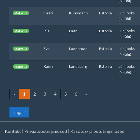
(N-lühi)
Kaari
Kuusmann
Estonia
Lühijooks
Makstud
(N-lühi)
Piia
Laan
Estonia
Lühijooks
Makstud
(N-lühi)
Eva
Laanemaa
Estonia
Lühijooks
Makstud
(N-lühi)
Kadri
Landsberg
Estonia
Lühijooks
Makstud
(N-lühi)
«
1
2
3
4
5
6
»
Tagasi
Kontakt
|
Privaatsustingimused
|
Kasutus- ja ostutingimused