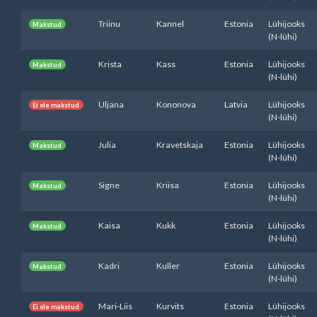
Triinu
Kannel
Estonia
Lühijooks
Makstud
(N-lühi)
Krista
Kass
Estonia
Lühijooks
Makstud
(N-lühi)
Uljana
Kononova
Latvia
Lühijooks
Ei ole makstud
(N-lühi)
Julia
Kravetskaja
Estonia
Lühijooks
Makstud
(N-lühi)
Signe
Kriisa
Estonia
Lühijooks
Makstud
(N-lühi)
Kaisa
Kukk
Estonia
Lühijooks
Makstud
(N-lühi)
Kadri
Kuller
Estonia
Lühijooks
Makstud
(N-lühi)
Mari-Liis
Kurvits
Estonia
Lühijooks
Ei ole makstud