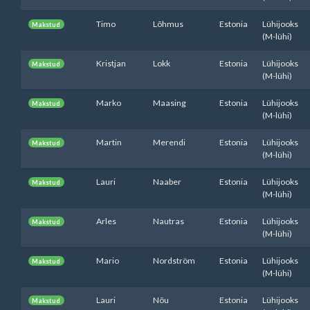
Timo
Lõhmus
Estonia
Lühijooks
Makstud
(M-lühi)
Kristjan
Lokk
Estonia
Lühijooks
Makstud
(M-lühi)
Marko
Maasing
Estonia
Lühijooks
Makstud
(M-lühi)
Martin
Merendi
Estonia
Lühijooks
Makstud
(M-lühi)
Lauri
Naaber
Estonia
Lühijooks
Makstud
(M-lühi)
Arles
Nautras
Estonia
Lühijooks
Makstud
(M-lühi)
Mario
Nordström
Estonia
Lühijooks
Makstud
(M-lühi)
Lauri
Nõu
Estonia
Lühijooks
Makstud