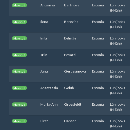
Antonina
Barlinova
Estonia
Lühijooks
Makstud
(N-lühi)
Ilona
Berezina
Estonia
Lühijooks
Makstud
(N-lühi)
Imbi
Eelmäe
Estonia
Lühijooks
Makstud
(N-lühi)
Triin
Eevardi
Estonia
Lühijooks
Makstud
(N-lühi)
Jana
Gerassimova
Estonia
Lühijooks
Makstud
(N-lühi)
Anastassia
Golub
Estonia
Lühijooks
Makstud
(N-lühi)
Marta-Ann
Grossfeldt
Estonia
Lühijooks
Makstud
(N-lühi)
Piret
Hansen
Estonia
Lühijooks
Makstud
(N-lühi)