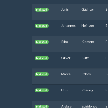
Janis
Gächter
S
Makstud
Johannes
Heinsoo
E
Makstud
Riho
Klement
E
Makstud
Oliver
Kütt
E
Makstud
Marcel
Pflock
G
Makstud
Urmo
Kiviselg
E
Makstud
Aleksei
Spiridonov
E
Makstud