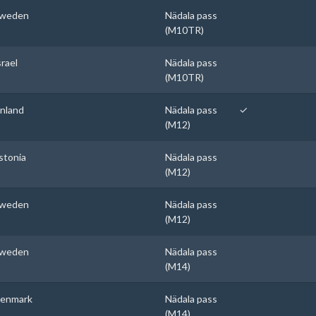
weden
Nädala pass
(M10TR)
srael
Nädala pass
(M10TR)
inland
Nädala pass
✓
(M12)
stonia
Nädala pass
(M12)
weden
Nädala pass
(M12)
weden
Nädala pass
(M14)
enmark
Nädala pass
(M14)