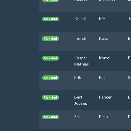
Keishi
Irie
J
Makstud
Indrek
Karja
E
Makstud
Kaspar
Korrol
E
Makstud
Mathias
Erik
Palm
S
Makstud
Bert
Panker
E
Makstud
Joosep
Siim
Pello
E
Makstud