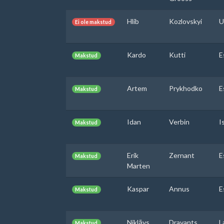
Hlib
Kozlovskyi
U
Ei ole makstud
Kardo
Kutti
E
Makstud
Artem
Prykhodko
E
Makstud
Idan
Verbin
I
Makstud
Erik
Zernant
E
Makstud
Marten
Kaspar
Annus
E
Makstud
Niklāvs
Dravants
L
Makstud