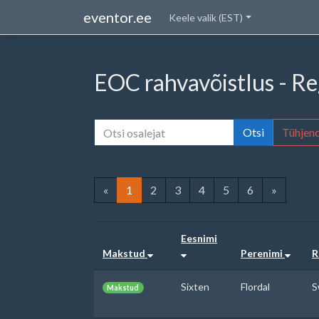
eventor.ee
Keele valik (EST)
EOC rahvavõistlus - R
Otsi
Tühjen
«
1
2
3
4
5
6
»
Eesnimi
Makstud
Perenimi
R
Sixten
Flordal
S
Makstud