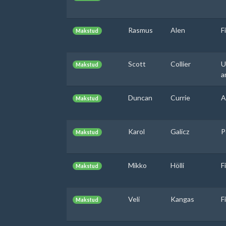
Rasmus
Alen
F
Makstud
Scott
Collier
U
Makstud
a
Duncan
Currie
A
Makstud
Karol
Galicz
P
Makstud
Mikko
Hölli
F
Makstud
Veli
Kangas
F
Makstud