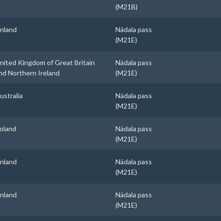
(M21B)
inland
Nädala pass
(M21E)
nited Kingdom of Great Britain
Nädala pass
nd Northern Ireland
(M21E)
ustralia
Nädala pass
(M21E)
oland
Nädala pass
(M21E)
inland
Nädala pass
(M21E)
inland
Nädala pass
(M21E)