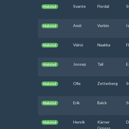
Svante
Flordal
S
Makstud
Amit
Verbin
I
Makstud
Väinö
Naakka
F
Makstud
Joosep
Tali
E
Makstud
Olle
Zetterberg
S
Makstud
Erik
Balck
S
Makstud
Henrik
Kärner
D
Makstud
Grooss