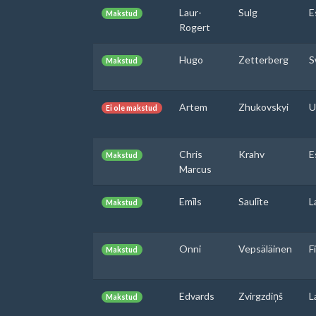
Laur-
Sulg
E
Makstud
Rogert
Hugo
Zetterberg
S
Makstud
Artem
Zhukovskyi
U
Ei ole makstud
Chris
Krahv
E
Makstud
Marcus
Emīls
Saulīte
L
Makstud
Onni
Vepsäläinen
F
Makstud
Edvards
Zvirgzdiņš
L
Makstud