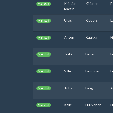
Kristjan-
Kirjanen
E
Makstud
Martin
Uldis
Klepers
L
Makstud
Anton
Kuukka
F
Makstud
Jaakko
Laine
F
Makstud
Ville
Lampinen
F
Makstud
Toby
Lang
A
Makstud
Kalle
Liukkonen
F
Makstud