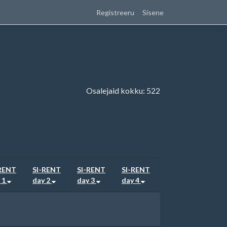
Registreeru
Sisene
Osalejaid kokku: 522
RENT
SI-RENT
SI-RENT
SI-RENT
 1
day 2
day 3
day 4