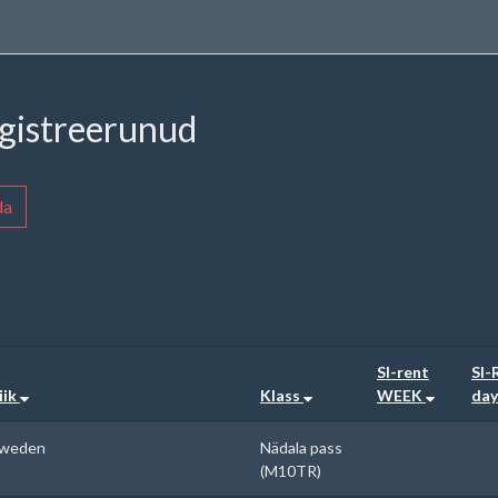
egistreerunud
da
SI-rent
SI-
iik
Klass
WEEK
day
weden
Nädala pass
(M10TR)