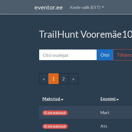
eventor.ee
Keele valik (EST)
TrailHunt Vooremäe10
Otsi
Tühjen
«
1
2
»
Makstud
Eesnimi
Mart
Ei ole makstud
Ats
Ei ole makstud