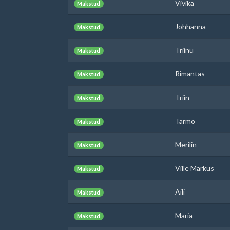
Vivika
Makstud
Johhanna
Makstud
Triinu
Makstud
Rimantas
Makstud
Triin
Makstud
Tarmo
Makstud
Merilin
Makstud
Ville Markus
Makstud
Aili
Makstud
Maria
Makstud