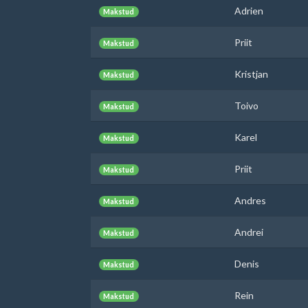
Adrien
Makstud
Priit
Makstud
Kristjan
Makstud
Toivo
Makstud
Karel
Makstud
Priit
Makstud
Andres
Makstud
Andrei
Makstud
Denis
Makstud
Rein
Makstud