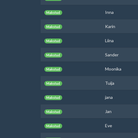
Inna
Makstud
Karin
Makstud
Liina
Makstud
Sander
Makstud
Moonika
Makstud
Tuija
Makstud
jana
Makstud
Jan
Makstud
Eve
Makstud