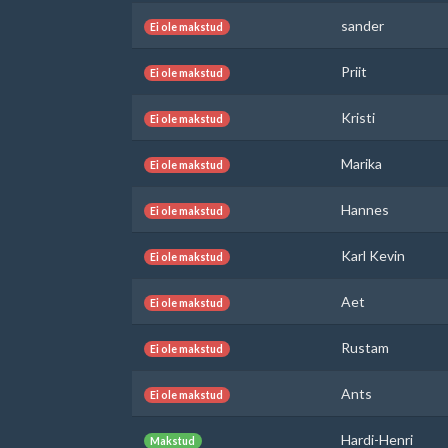
sander
Ei ole makstud
Priit
Ei ole makstud
Kristi
Ei ole makstud
Marika
Ei ole makstud
Hannes
Ei ole makstud
Karl Kevin
Ei ole makstud
Aet
Ei ole makstud
Rustam
Ei ole makstud
Ants
Ei ole makstud
Hardi-Henri
Makstud