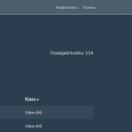
Registreeru
Sisene
Osalejaid kokku: 114
Klass
14km (M)
14km (M)