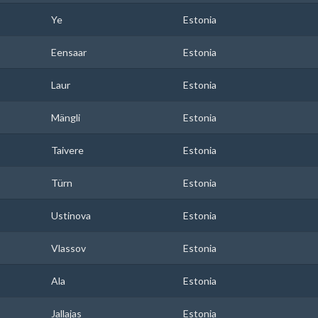
Ye
Estonia
Eensaar
Estonia
Laur
Estonia
Mängli
Estonia
Taivere
Estonia
Türn
Estonia
Ustinova
Estonia
Vlassov
Estonia
Ala
Estonia
Jallajas
Estonia