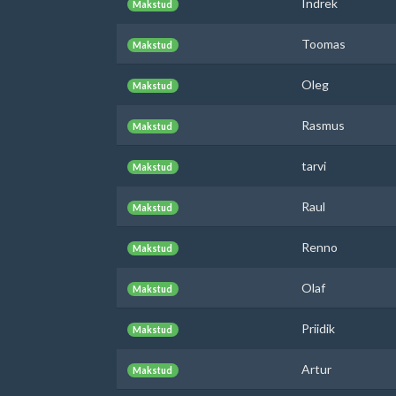
Indrek
Makstud
Toomas
Makstud
Oleg
Makstud
Rasmus
Makstud
tarvi
Makstud
Raul
Makstud
Renno
Makstud
Olaf
Makstud
Priidik
Makstud
Artur
Makstud