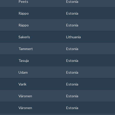
Peets
Estonia
Räppo
Estonia
Räppo
Estonia
Sakeris
Lithuania
Tammert
Estonia
Tasuja
Estonia
Udam
Estonia
Varik
Estonia
Väronen
Estonia
Väronen
Estonia