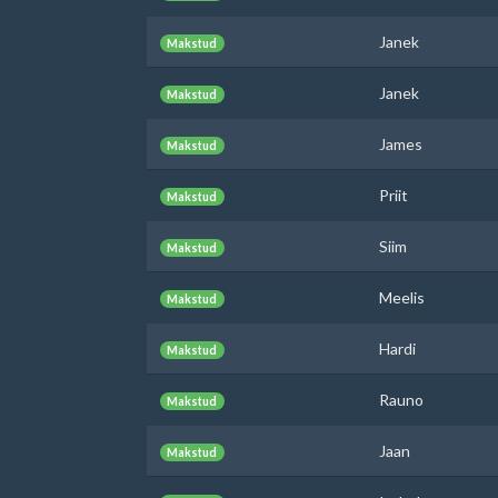
Janek
Makstud
Janek
Makstud
James
Makstud
Priit
Makstud
Siim
Makstud
Meelis
Makstud
Hardi
Makstud
Rauno
Makstud
Jaan
Makstud