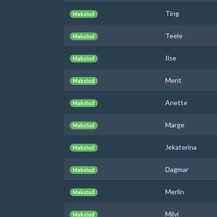
Ting
Makstud
Teele
Makstud
Ilse
Makstud
Merit
Makstud
Anette
Makstud
Marge
Makstud
Jekaterina
Makstud
Dagmar
Makstud
Merlin
Makstud
Milvi
Makstud